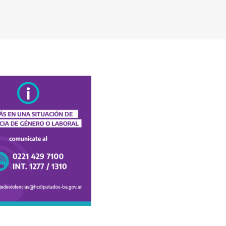
Recinto
11/08/2026
13:00 hs.
COMISIÓN DE REFORMA
POLÍTICA Y DEL ESTADO
Reunión de asesores/as.
Sala 3 del Anexo
Ver orden del día
11/08/2026
13:30 hs.
VISITA GUIADA
Estudiantes del Jardín
Inmaculada Madre de Dios de
La Plata, visitarán la HCD.