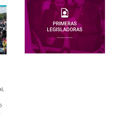
11/08/2026
9:00 hs.
VISITA GUIADA
PRIMERAS
Estudiantes del Jardín
LEGISLADORAS
Inmaculada Madre de Dios de
La Plata, visitarán la HCD.
Recinto
11/08/2026
9:30 hs.
l,
VISITA GUIADA
Estudiantes del Instituto San
ó
Pablo de Avellaneda y Colegio
l
María Auxiliadora de Ensenada,
recorrerán la Cámara de
Diputados.