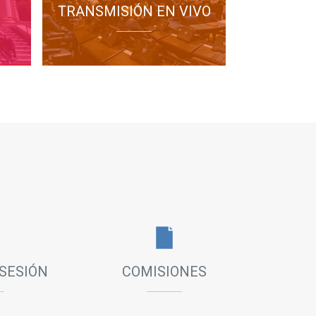
TRANSMISIÓN EN VIVO
Ver orden del día
11/08/2026
12:00 hs.
VISITA GUIADA
Estudiantes del Centro
Socioeducativo de Quilmes,
visitarán la HCD.
Recinto
11/08/2026
12:30 hs.
VISITA GUIADA
 SESIÓN
COMISIONES
Estudiantes de la EES N° 86 de
La Plata, recorrerán la Cámara
de Diputados.