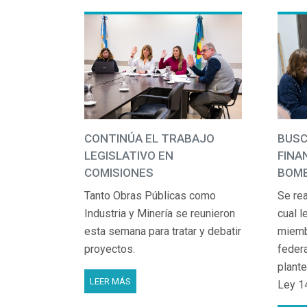
CONTINÚA EL TRABAJO
BUSC
LEGISLATIVO EN
FINA
COMISIONES
BOMB
Tanto Obras Públicas como
Se rea
Industria y Minería se reunieron
cual l
esta semana para tratar y debatir
miemb
proyectos.
feder
plante
LEER MÁS
Ley 1