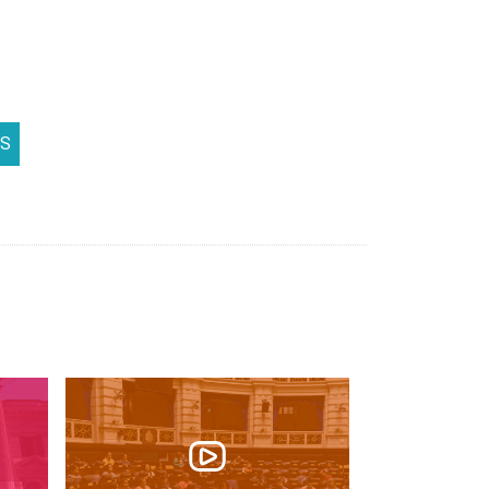
Recinto
11/08/2026
11:00 hs.
COMISIÓN DE RELACIONES
AS
INTERNACIONALES Y
MERCOSUR
Reunión ordinaria.
Salas 5 y 6 del Anexo
Ver orden del día
11/08/2026
12:00 hs.
COMISIÓN DE JUVENTUD
Reunión ordinaria.
Salas 5 y 6 del Anexo