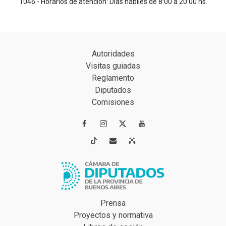
1046 - Horarios de atención: Días hábiles de 8:00 a 20:00 hs.
Autoridades
Visitas guiadas
Reglamento
Diputados
Comisiones




Prensa
Proyectos y normativa