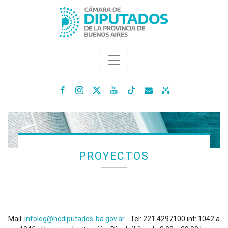




PROYECTOS
Mail:
infoleg@hcdiputados-ba.gov.ar
- Tel: 221 4297100 int: 1042 a