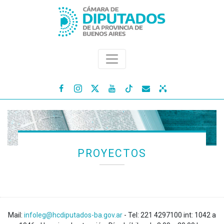




PROYECTOS
Mail:
infoleg@hcdiputados-ba.gov.ar
- Tel: 221 4297100 int: 1042 a