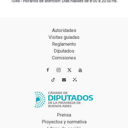
1046 - Horarios de atención: Días hábiles de 8:00 a 20:00 hs.
Autoridades
Visitas guiadas
Reglamento
Diputados
Comisiones




Prensa
Proyectos y normativa