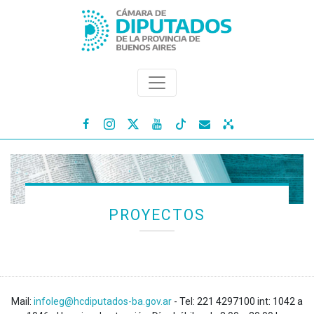




PROYECTOS
Mail:
infoleg@hcdiputados-ba.gov.ar
- Tel: 221 4297100 int: 1042 a