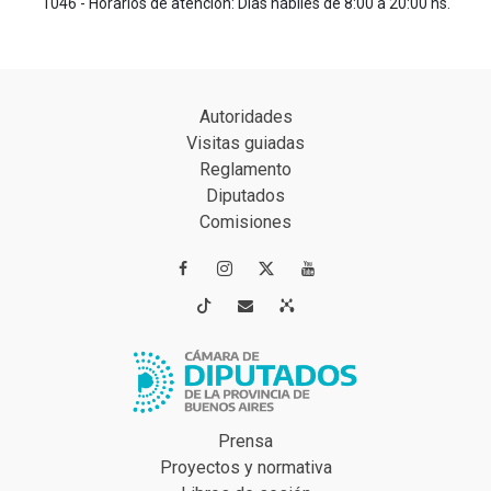
1046 - Horarios de atención: Días hábiles de 8:00 a 20:00 hs.
Autoridades
Visitas guiadas
Reglamento
Diputados
Comisiones




Prensa
Proyectos y normativa