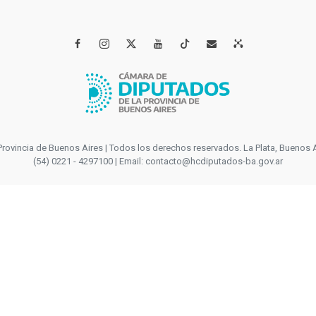




incia de Buenos Aires | Todos los derechos reservados. La Plata, Buenos Aires
(54) 0221 - 4297100 | Email: contacto@hcdiputados-ba.gov.ar