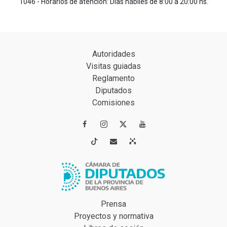
1046 - Horarios de atención: Días hábiles de 8:00 a 20:00 hs.
Autoridades
Visitas guiadas
Reglamento
Diputados
Comisiones




Prensa
Proyectos y normativa