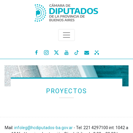




PROYECTOS
Mail:
infoleg@hcdiputados-ba.gov.ar
- Tel: 221 4297100 int: 1042 a