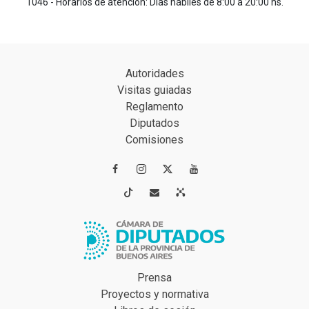
1046 - Horarios de atención: Días hábiles de 8:00 a 20:00 hs.
Autoridades
Visitas guiadas
Reglamento
Diputados
Comisiones




Prensa
Proyectos y normativa