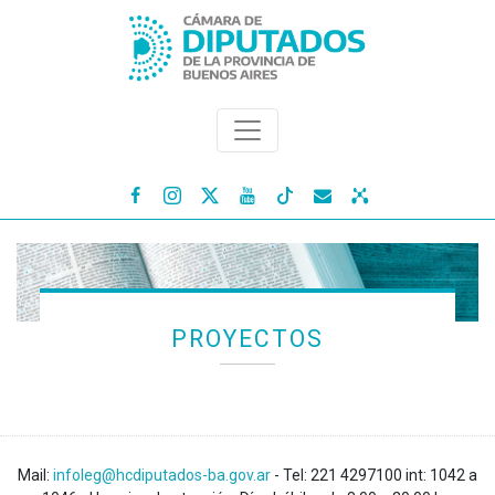




PROYECTOS
Mail:
infoleg@hcdiputados-ba.gov.ar
- Tel: 221 4297100 int: 1042 a