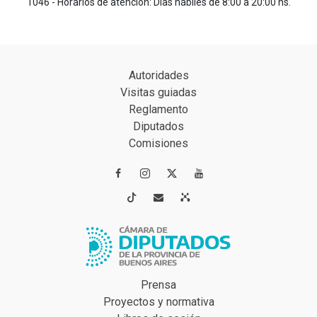
1046 - Horarios de atención: Días hábiles de 8:00 a 20:00 hs.
Autoridades
Visitas guiadas
Reglamento
Diputados
Comisiones




Prensa
Proyectos y normativa