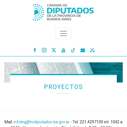




PROYECTOS
Mail:
infoleg@hcdiputados-ba.gov.ar
- Tel: 221 4297100 int: 1042 a