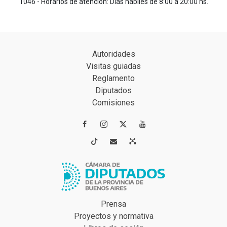
1046 - Horarios de atención: Días hábiles de 8:00 a 20:00 hs.
Autoridades
Visitas guiadas
Reglamento
Diputados
Comisiones




Prensa
Proyectos y normativa