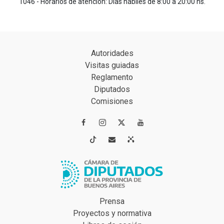
1046 - Horarios de atención: Días hábiles de 8:00 a 20:00 hs.
Autoridades
Visitas guiadas
Reglamento
Diputados
Comisiones




Prensa
Proyectos y normativa