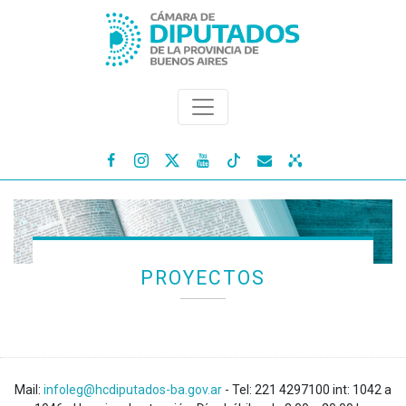




PROYECTOS
Mail:
infoleg@hcdiputados-ba.gov.ar
- Tel: 221 4297100 int: 1042 a