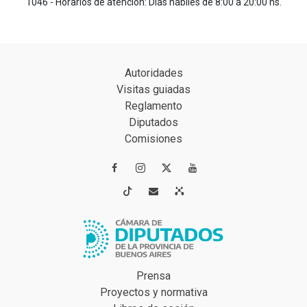
1046 - Horarios de atención: Días hábiles de 8:00 a 20:00 hs.
Autoridades
Visitas guiadas
Reglamento
Diputados
Comisiones




Prensa
Proyectos y normativa