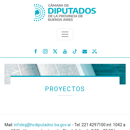




PROYECTOS
Mail:
infoleg@hcdiputados-ba.gov.ar
- Tel: 221 4297100 int: 1042 a