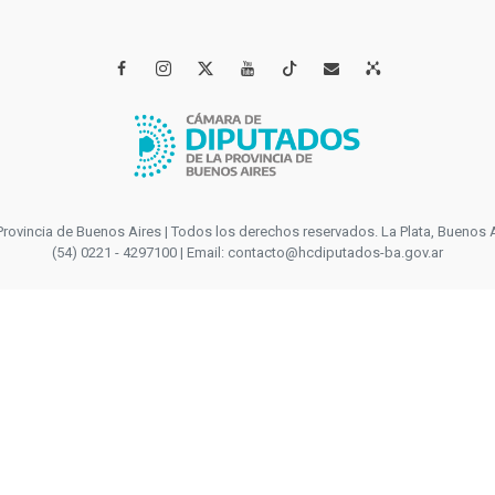




incia de Buenos Aires | Todos los derechos reservados. La Plata, Buenos Aires
(54) 0221 - 4297100 | Email: contacto@hcdiputados-ba.gov.ar