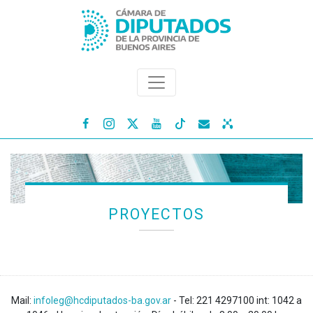




PROYECTOS
Mail:
infoleg@hcdiputados-ba.gov.ar
- Tel: 221 4297100 int: 1042 a