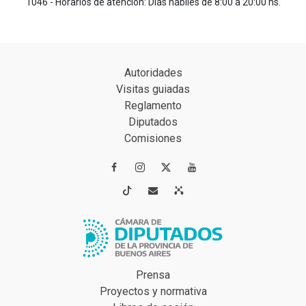
1046 - Horarios de atención: Días hábiles de 8:00 a 20:00 hs.
Autoridades
Visitas guiadas
Reglamento
Diputados
Comisiones




Prensa
Proyectos y normativa