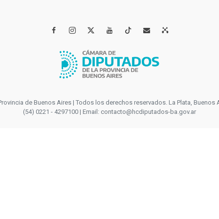




incia de Buenos Aires | Todos los derechos reservados. La Plata, Buenos Aires
(54) 0221 - 4297100 | Email: contacto@hcdiputados-ba.gov.ar