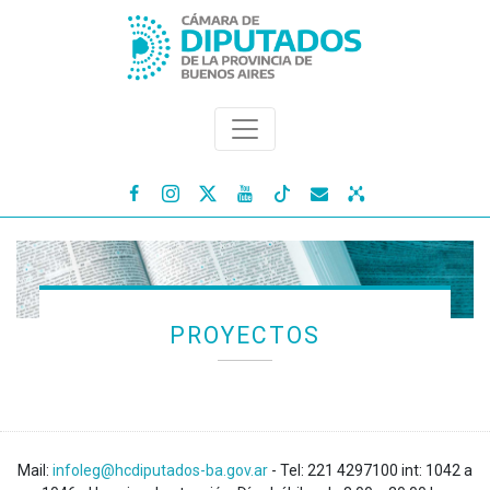




PROYECTOS
Mail:
infoleg@hcdiputados-ba.gov.ar
- Tel: 221 4297100 int: 1042 a