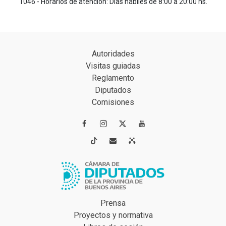
1046 - Horarios de atención: Días hábiles de 8:00 a 20:00 hs.
Autoridades
Visitas guiadas
Reglamento
Diputados
Comisiones




Prensa
Proyectos y normativa