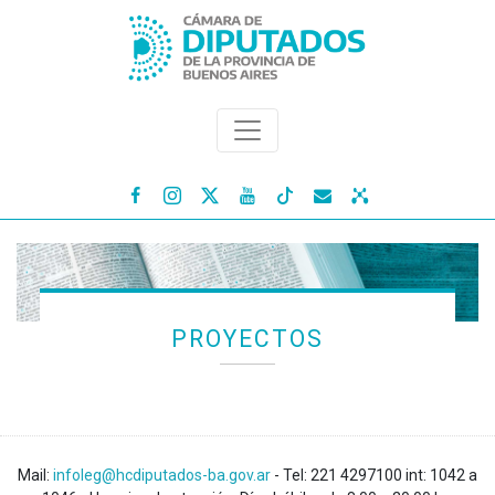




PROYECTOS
Mail:
infoleg@hcdiputados-ba.gov.ar
- Tel: 221 4297100 int: 1042 a