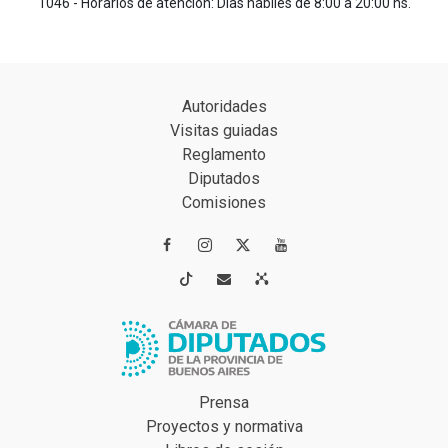
1046 - Horarios de atención: Días hábiles de 8:00 a 20:00 hs.
Autoridades
Visitas guiadas
Reglamento
Diputados
Comisiones




Prensa
Proyectos y normativa