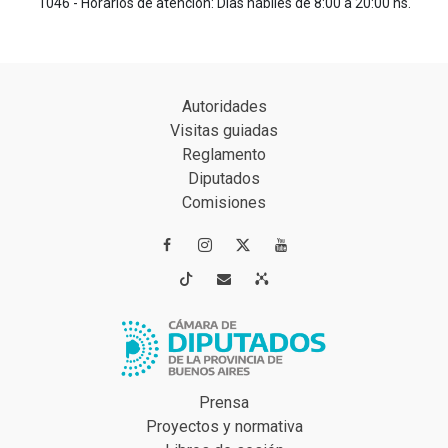
1046 - Horarios de atención: Días hábiles de 8:00 a 20:00 hs.
Autoridades
Visitas guiadas
Reglamento
Diputados
Comisiones




Prensa
Proyectos y normativa