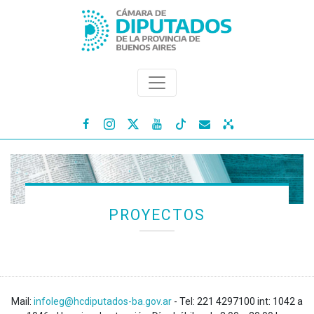




PROYECTOS
Mail:
infoleg@hcdiputados-ba.gov.ar
- Tel: 221 4297100 int: 1042 a