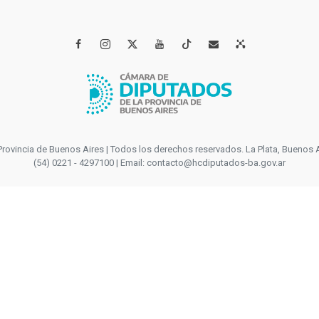




incia de Buenos Aires | Todos los derechos reservados. La Plata, Buenos Aires
(54) 0221 - 4297100 | Email: contacto@hcdiputados-ba.gov.ar