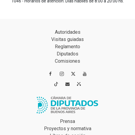
1046 - Horarios de atención: Días hábiles de 8:00 a 20:00 hs.
Autoridades
Visitas guiadas
Reglamento
Diputados
Comisiones




Prensa
Proyectos y normativa