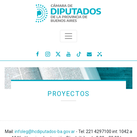




PROYECTOS
Mail:
infoleg@hcdiputados-ba.gov.ar
- Tel: 221 4297100 int: 1042 a