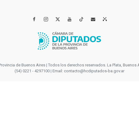




incia de Buenos Aires | Todos los derechos reservados. La Plata, Buenos Aires
(54) 0221 - 4297100 | Email: contacto@hcdiputados-ba.gov.ar