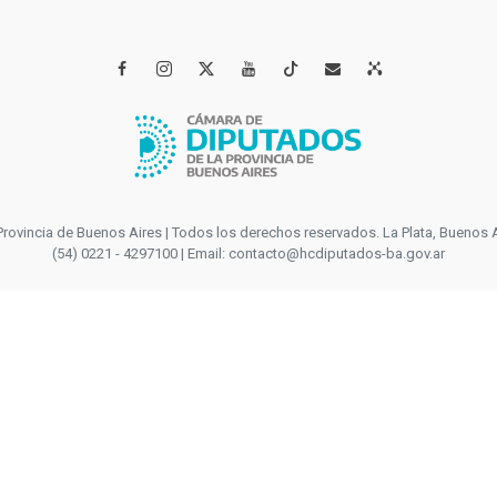




incia de Buenos Aires | Todos los derechos reservados. La Plata, Buenos Aires
(54) 0221 - 4297100 | Email: contacto@hcdiputados-ba.gov.ar