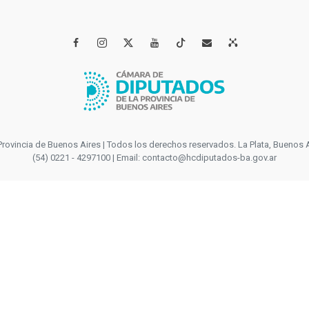




incia de Buenos Aires | Todos los derechos reservados. La Plata, Buenos Aires
(54) 0221 - 4297100 | Email: contacto@hcdiputados-ba.gov.ar