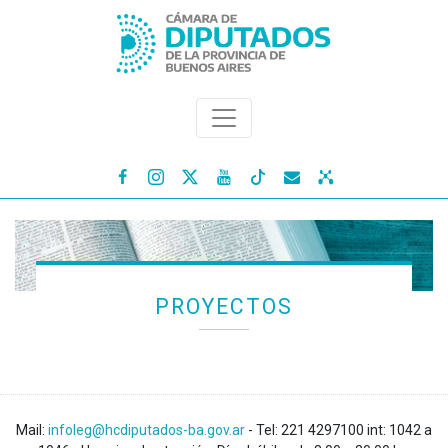




PROYECTOS
Mail:
infoleg@hcdiputados-ba.gov.ar
- Tel: 221 4297100 int: 1042 a