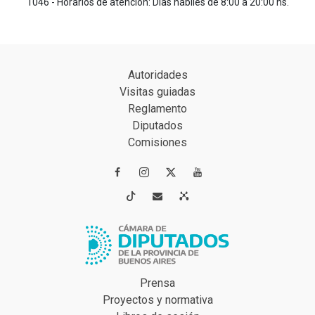
1046 - Horarios de atención: Días hábiles de 8:00 a 20:00 hs.
Autoridades
Visitas guiadas
Reglamento
Diputados
Comisiones




Prensa
Proyectos y normativa