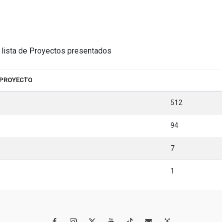
la lista de Proyectos presentados
 PROYECTO
512
94
7
1



