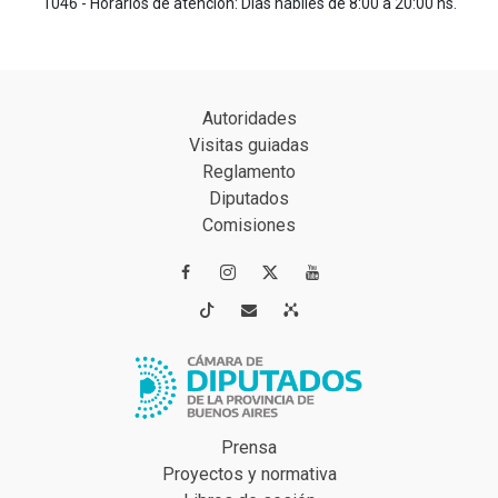
1046 - Horarios de atención: Días hábiles de 8:00 a 20:00 hs.
Autoridades
Visitas guiadas
Reglamento
Diputados
Comisiones




Prensa
Proyectos y normativa