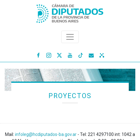




PROYECTOS
Mail:
infoleg@hcdiputados-ba.gov.ar
- Tel: 221 4297100 int: 1042 a