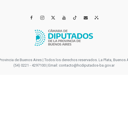




incia de Buenos Aires | Todos los derechos reservados. La Plata, Buenos Aires
(54) 0221 - 4297100 | Email: contacto@hcdiputados-ba.gov.ar