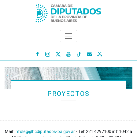




PROYECTOS
Mail:
infoleg@hcdiputados-ba.gov.ar
- Tel: 221 4297100 int: 1042 a