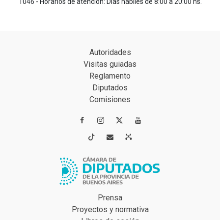
1046 - Horarios de atención: Días hábiles de 8:00 a 20:00 hs.
Autoridades
Visitas guiadas
Reglamento
Diputados
Comisiones




Prensa
Proyectos y normativa