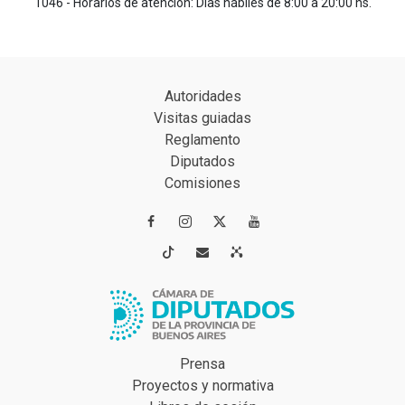
1046 - Horarios de atención: Días hábiles de 8:00 a 20:00 hs.
Autoridades
Visitas guiadas
Reglamento
Diputados
Comisiones




Prensa
Proyectos y normativa