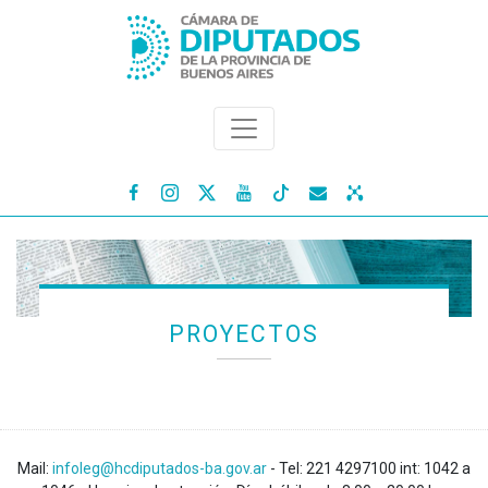




PROYECTOS
Mail:
infoleg@hcdiputados-ba.gov.ar
- Tel: 221 4297100 int: 1042 a