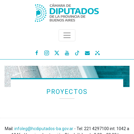




PROYECTOS
Mail:
infoleg@hcdiputados-ba.gov.ar
- Tel: 221 4297100 int: 1042 a