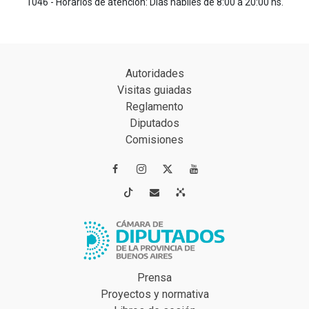
1046 - Horarios de atención: Días hábiles de 8:00 a 20:00 hs.
Autoridades
Visitas guiadas
Reglamento
Diputados
Comisiones




Prensa
Proyectos y normativa