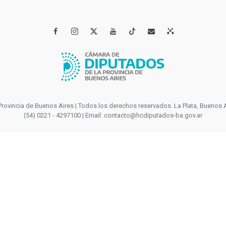




incia de Buenos Aires | Todos los derechos reservados. La Plata, Buenos Aires
(54) 0221 - 4297100 | Email: contacto@hcdiputados-ba.gov.ar