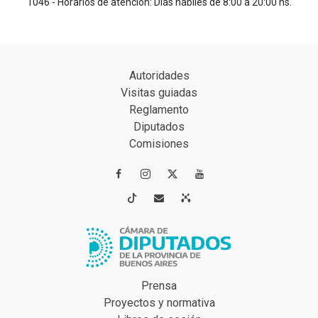
1046 - Horarios de atención: Días hábiles de 8:00 a 20:00 hs.
Autoridades
Visitas guiadas
Reglamento
Diputados
Comisiones




Prensa
Proyectos y normativa