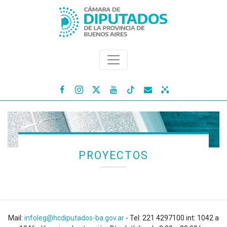




PROYECTOS
Mail:
infoleg@hcdiputados-ba.gov.ar
- Tel: 221 4297100 int: 1042 a