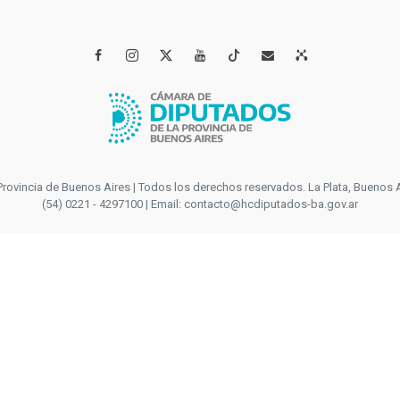




incia de Buenos Aires | Todos los derechos reservados. La Plata, Buenos Aires
(54) 0221 - 4297100 | Email: contacto@hcdiputados-ba.gov.ar