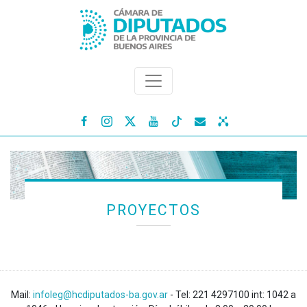




PROYECTOS
Mail:
infoleg@hcdiputados-ba.gov.ar
- Tel: 221 4297100 int: 1042 a