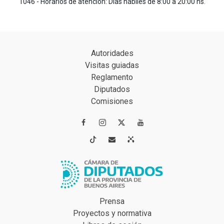
1046 - Horarios de atención: Días hábiles de 8:00 a 20:00 hs.
Autoridades
Visitas guiadas
Reglamento
Diputados
Comisiones




Prensa
Proyectos y normativa