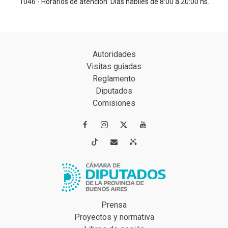
1046 - Horarios de atención: Días hábiles de 8:00 a 20:00 hs.
Autoridades
Visitas guiadas
Reglamento
Diputados
Comisiones




Prensa
Proyectos y normativa