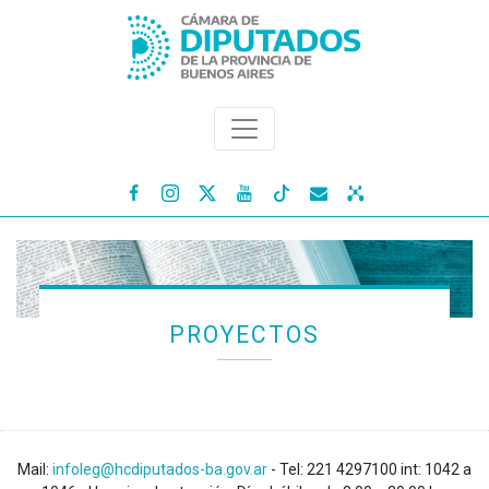




PROYECTOS
Mail:
infoleg@hcdiputados-ba.gov.ar
- Tel: 221 4297100 int: 1042 a