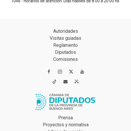
1046 - Horarios de atención: Días hábiles de 8:00 a 20:00 hs.
Autoridades
Visitas guiadas
Reglamento
Diputados
Comisiones




Prensa
Proyectos y normativa