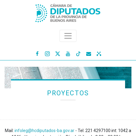




PROYECTOS
Mail:
infoleg@hcdiputados-ba.gov.ar
- Tel: 221 4297100 int: 1042 a