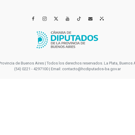




incia de Buenos Aires | Todos los derechos reservados. La Plata, Buenos Aires
(54) 0221 - 4297100 | Email: contacto@hcdiputados-ba.gov.ar