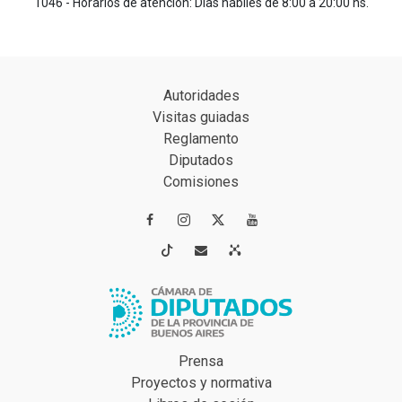
1046 - Horarios de atención: Días hábiles de 8:00 a 20:00 hs.
Autoridades
Visitas guiadas
Reglamento
Diputados
Comisiones




Prensa
Proyectos y normativa