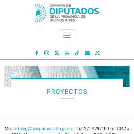




PROYECTOS
Mail:
infoleg@hcdiputados-ba.gov.ar
- Tel: 221 4297100 int: 1042 a