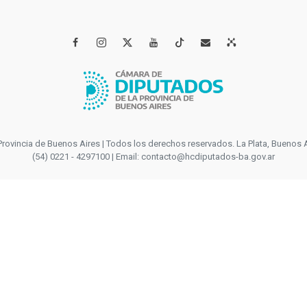




incia de Buenos Aires | Todos los derechos reservados. La Plata, Buenos Aires
(54) 0221 - 4297100 | Email: contacto@hcdiputados-ba.gov.ar