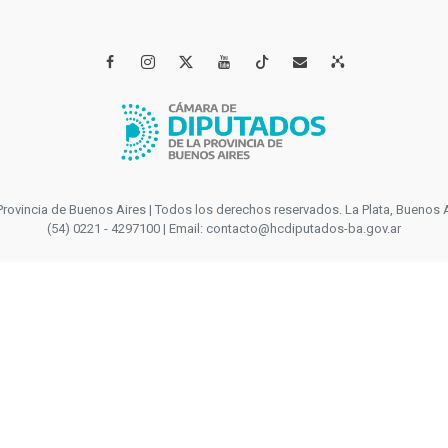




incia de Buenos Aires | Todos los derechos reservados. La Plata, Buenos Aires
(54) 0221 - 4297100 | Email: contacto@hcdiputados-ba.gov.ar