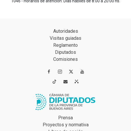
1046 - Horarios de atención: Días hábiles de 8:00 a 20:00 hs.
Autoridades
Visitas guiadas
Reglamento
Diputados
Comisiones




Prensa
Proyectos y normativa