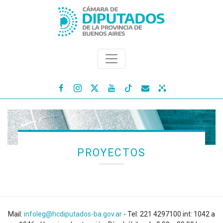




PROYECTOS
Mail:
infoleg@hcdiputados-ba.gov.ar
- Tel: 221 4297100 int: 1042 a