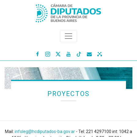




PROYECTOS
Mail:
infoleg@hcdiputados-ba.gov.ar
- Tel: 221 4297100 int: 1042 a