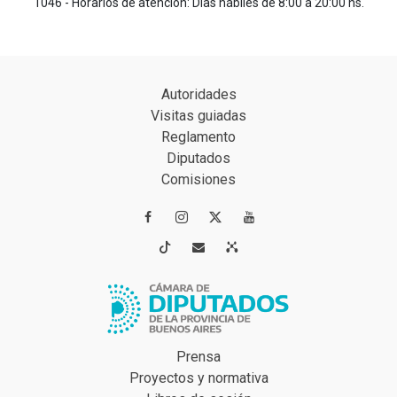
1046 - Horarios de atención: Días hábiles de 8:00 a 20:00 hs.
Autoridades
Visitas guiadas
Reglamento
Diputados
Comisiones




Prensa
Proyectos y normativa