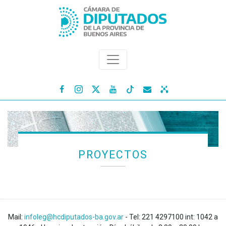




PROYECTOS
Mail:
infoleg@hcdiputados-ba.gov.ar
- Tel: 221 4297100 int: 1042 a