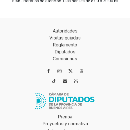
1046 - Horarios de atención: Días hábiles de 8:00 a 20:00 hs.
Autoridades
Visitas guiadas
Reglamento
Diputados
Comisiones




Prensa
Proyectos y normativa