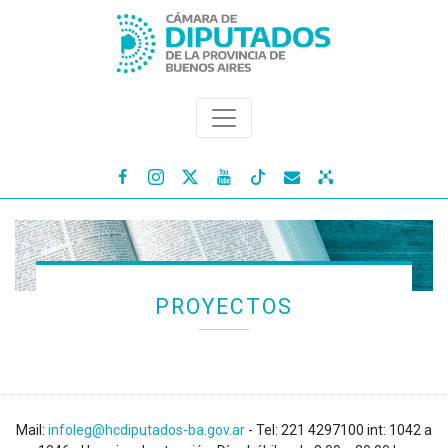




PROYECTOS
Mail:
infoleg@hcdiputados-ba.gov.ar
- Tel: 221 4297100 int: 1042 a