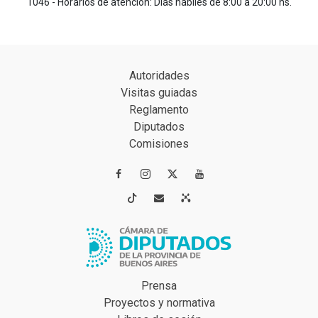
1046 - Horarios de atención: Días hábiles de 8:00 a 20:00 hs.
Autoridades
Visitas guiadas
Reglamento
Diputados
Comisiones




Prensa
Proyectos y normativa