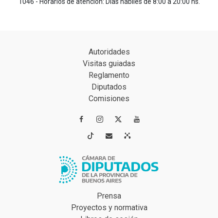
1046 - Horarios de atención: Días hábiles de 8:00 a 20:00 hs.
Autoridades
Visitas guiadas
Reglamento
Diputados
Comisiones




Prensa
Proyectos y normativa