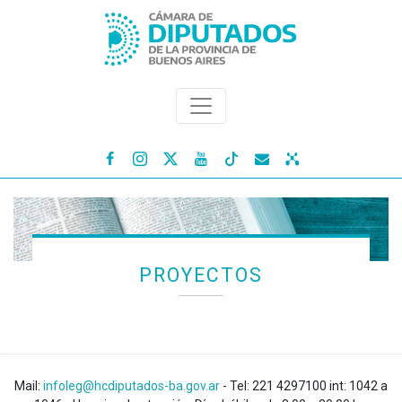




PROYECTOS
Mail:
infoleg@hcdiputados-ba.gov.ar
- Tel: 221 4297100 int: 1042 a