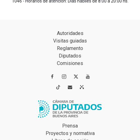
1046 - Horarios de atención: Días hábiles de 8:00 a 20:00 hs.
Autoridades
Visitas guiadas
Reglamento
Diputados
Comisiones




Prensa
Proyectos y normativa