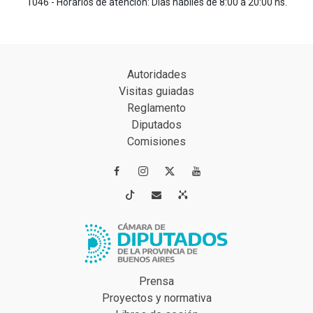
1046 - Horarios de atención: Días hábiles de 8:00 a 20:00 hs.
Autoridades
Visitas guiadas
Reglamento
Diputados
Comisiones




Prensa
Proyectos y normativa