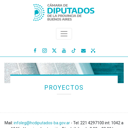




PROYECTOS
Mail:
infoleg@hcdiputados-ba.gov.ar
- Tel: 221 4297100 int: 1042 a