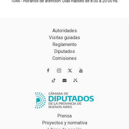
1046 - Horarios de atención: Días hábiles de 8:00 a 20:00 hs.
Autoridades
Visitas guiadas
Reglamento
Diputados
Comisiones




Prensa
Proyectos y normativa