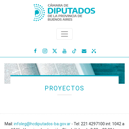




PROYECTOS
Mail:
infoleg@hcdiputados-ba.gov.ar
- Tel: 221 4297100 int: 1042 a