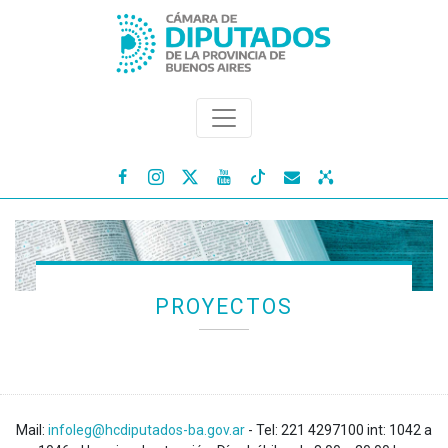




PROYECTOS
Mail:
infoleg@hcdiputados-ba.gov.ar
- Tel: 221 4297100 int: 1042 a