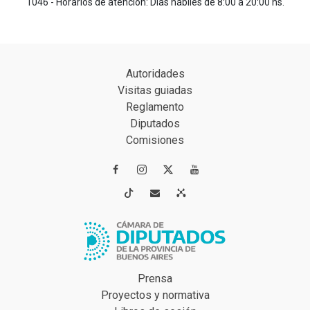
1046 - Horarios de atención: Días hábiles de 8:00 a 20:00 hs.
Autoridades
Visitas guiadas
Reglamento
Diputados
Comisiones




Prensa
Proyectos y normativa