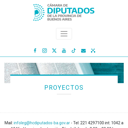




PROYECTOS
Mail:
infoleg@hcdiputados-ba.gov.ar
- Tel: 221 4297100 int: 1042 a