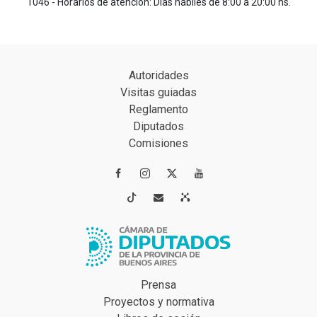
1046 - Horarios de atención: Días hábiles de 8:00 a 20:00 hs.
Autoridades
Visitas guiadas
Reglamento
Diputados
Comisiones




Prensa
Proyectos y normativa