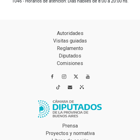
1046 - Horarios de atención: Días hábiles de 8:00 a 20:00 hs.
Autoridades
Visitas guiadas
Reglamento
Diputados
Comisiones




Prensa
Proyectos y normativa