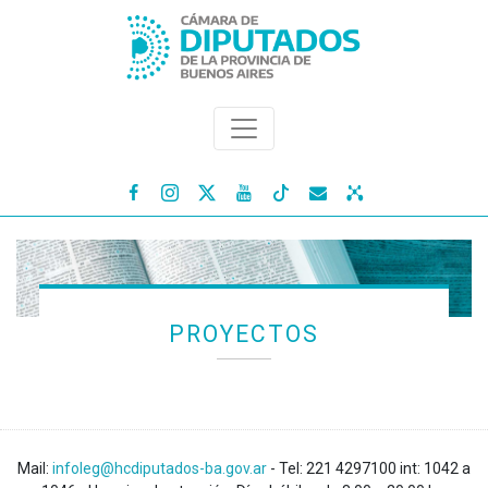




PROYECTOS
Mail:
infoleg@hcdiputados-ba.gov.ar
- Tel: 221 4297100 int: 1042 a